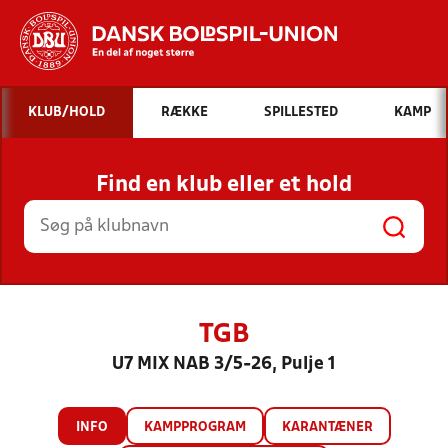
Hvad vil du søge efter?
KLUB/HOLD
RÆKKE
SPILLESTED
KAMP
INDHOLD OG NYHEDER
Find en klub eller et hold
STILLINGER, RESULTATER, KLUBBER OG
HOLD
TGB
U7 MIX NAB 3/5-26, Pulje 1
INFO
KAMPPROGRAM
KARANTÆNER