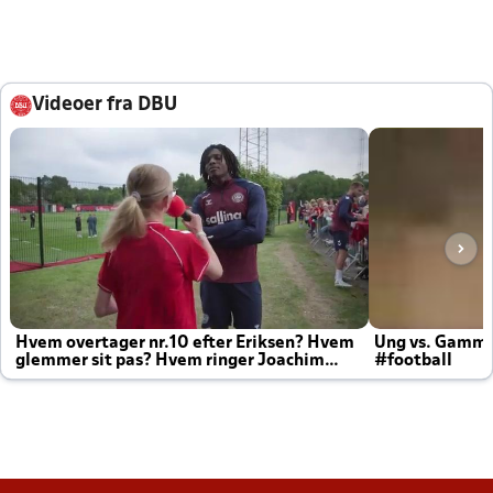
Videoer fra DBU
Hvem overtager nr.10 efter Eriksen? Hvem
Ung vs. Gamm
glemmer sit pas? Hvem ringer Joachim
#football
altid til efter kampe?