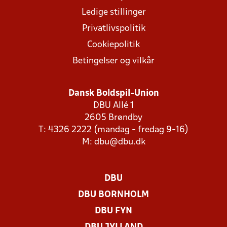
Ledige stillinger
Privatlivspolitik
Cookiepolitik
Betingelser og vilkår
Dansk Boldspil-Union
DBU Allé 1
2605 Brøndby
T: 4326 2222 (mandag - fredag 9-16)
M:
dbu@dbu.dk
DBU
DBU BORNHOLM
DBU FYN