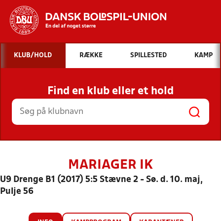
Hvad vil du søge efter?
KLUB/HOLD
RÆKKE
SPILLESTED
KAMP
INDHOLD OG NYHEDER
Find en klub eller et hold
STILLINGER, RESULTATER, KLUBBER OG
HOLD
MARIAGER IK
U9 Drenge B1 (2017) 5:5 Stævne 2 - Sø. d. 10. maj,
Pulje 56