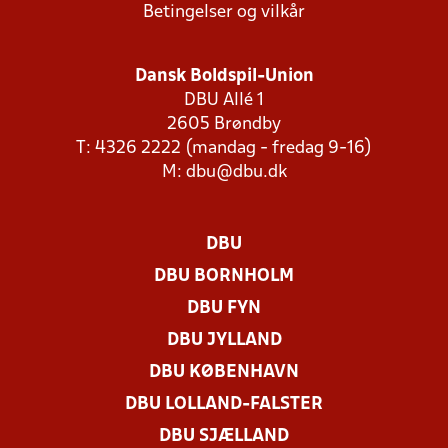
Betingelser og vilkår
Dansk Boldspil-Union
DBU Allé 1
2605 Brøndby
T: 4326 2222 (mandag - fredag 9-16)
M:
dbu@dbu.dk
DBU
DBU BORNHOLM
DBU FYN
DBU JYLLAND
DBU KØBENHAVN
DBU LOLLAND-FALSTER
DBU SJÆLLAND