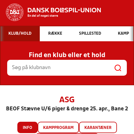
Hvad vil du søge efter?
KLUB/HOLD
RÆKKE
SPILLESTED
KAMP
INDHOLD OG NYHEDER
Find en klub eller et hold
STILLINGER, RESULTATER, KLUBBER OG
HOLD
ASG
BEOF Stævne U/6 piger & drenge 25. apr., Bane 2
INFO
KAMPPROGRAM
KARANTÆNER