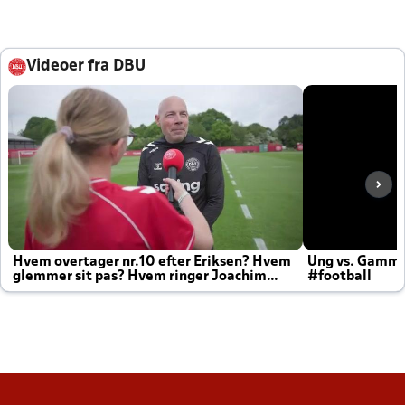
Videoer fra DBU
Hvem overtager nr.10 efter Eriksen? Hvem
Ung vs. Gamm
glemmer sit pas? Hvem ringer Joachim
#football
altid til efter kampe?