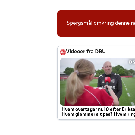
Spørgsmål omkring denne ræ
Videoer fra DBU
05
Hvem overtager nr.10 efter Eriks
Hvem glemmer sit pas? Hvem rin
Joachim altid til efter kampe?