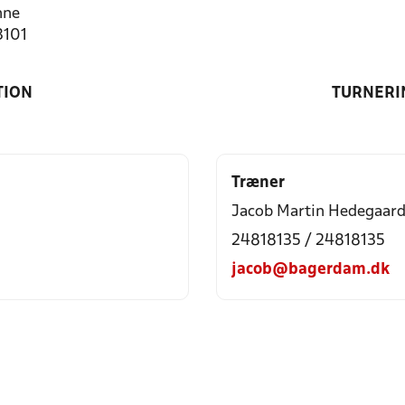
nne
3101
TION
TURNERI
Træner
Jacob Martin Hedegaar
24818135 / 24818135
jacob@bagerdam.dk