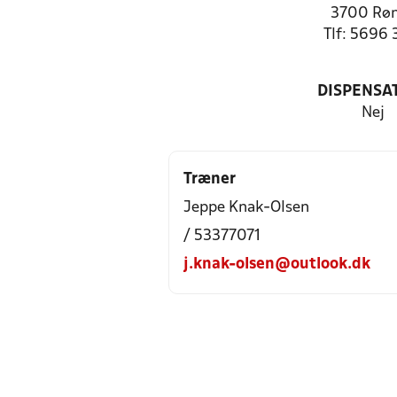
3700 Rø
Tlf: 5696 
DISPENSA
Nej
Træner
Jeppe Knak-Olsen
/ 53377071
j.knak-olsen@outlook.dk