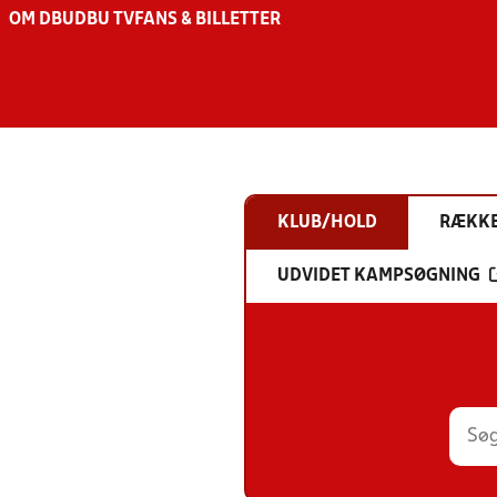
OM DBU
DBU TV
FANS & BILLETTER
KLUB/HOLD
RÆKK
UDVIDET KAMPSØGNING