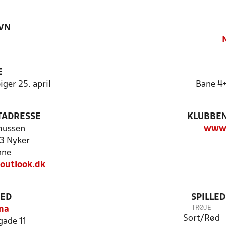
VN
E
ger 25. april
Bane 4
TADRESSE
KLUBBEN
mussen
www.
3 Nyker
nne
outlook.dk
TED
SPILLE
TRØJE
na
Sort/Rød
ade 11