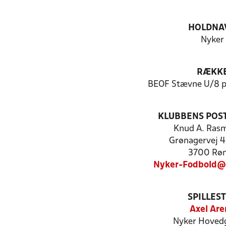
HOLDNA
Nyker
RÆKK
BEOF Stævne U/8 pi
KLUBBENS POS
Knud A. Ras
Grønagervej 4
3700 Rø
Nyker-Fodbold@
SPILLES
Axel Are
Nyker Hovedg