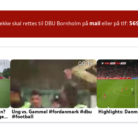
kke skal rettes til DBU Bornholm på
mail
eller på tlf:
56
:11
00:19
en?
Ung vs. Gammel #fordanmark #dbu
Highlights: Danma
ger
#football