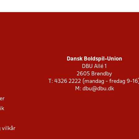
Dansk Boldspil-Union
DBU Allé 1
2605 Brøndby
T: 4326 2222 (mandag - fredag 9-16
M:
dbu@dbu.dk
ger
ik
 vilkår