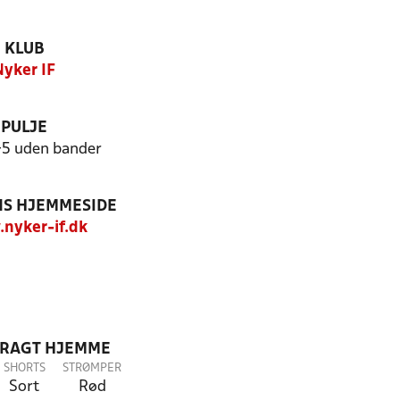
KLUB
Nyker IF
PULJE
+5 uden bander
S HJEMMESIDE
nyker-if.dk
DRAGT HJEMME
SHORTS
STRØMPER
Sort
Rød