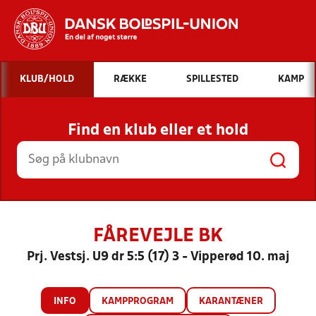
Hvad vil du søge efter?
KLUB/HOLD
RÆKKE
SPILLESTED
KAMP
INDHOLD OG NYHEDER
Find en klub eller et hold
STILLINGER, RESULTATER, KLUBBER OG
HOLD
FÅREVEJLE BK
Prj. Vestsj. U9 dr 5:5 (17) 3 - Vipperød 10. maj
INFO
KAMPPROGRAM
KARANTÆNER