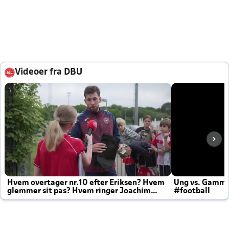
Videoer fra DBU
Hvem overtager nr.10 efter Eriksen? Hvem
Ung vs. Gamm
glemmer sit pas? Hvem ringer Joachim
#football
altid til efter kampe?