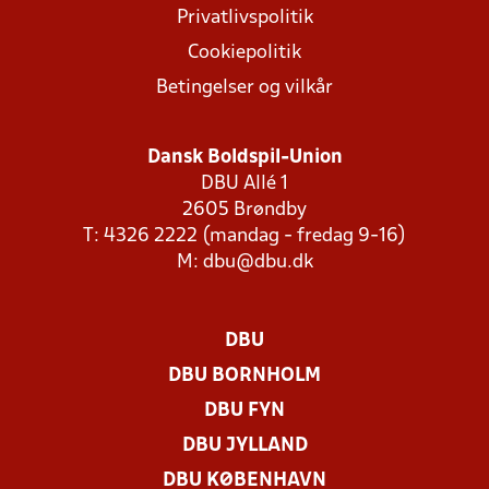
Privatlivspolitik
Cookiepolitik
Betingelser og vilkår
Dansk Boldspil-Union
DBU Allé 1
2605 Brøndby
T: 4326 2222 (mandag - fredag 9-16)
M:
dbu@dbu.dk
DBU
DBU BORNHOLM
DBU FYN
DBU JYLLAND
DBU KØBENHAVN