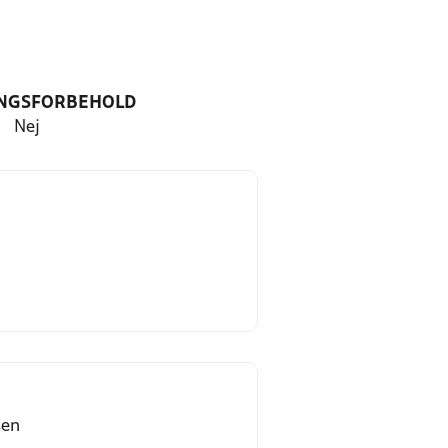
NGSFORBEHOLD
Nej
sen