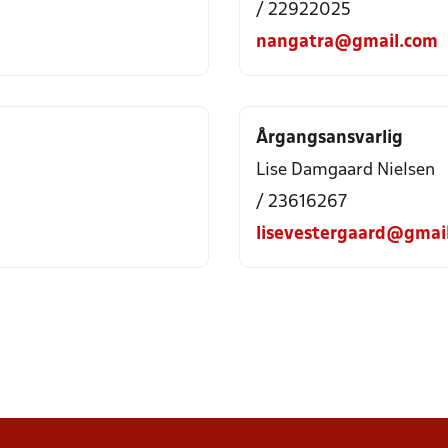
/ 22922025
nangatra@gmail.com
Årgangsansvarlig
Lise Damgaard Nielsen
/ 23616267
lisevestergaard@gmai