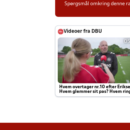
Spørgsmål omkring denne ræk
Videoer fra DBU
05
Hvem overtager nr.10 efter Eriks
Hvem glemmer sit pas? Hvem rin
Joachim altid til efter kampe?