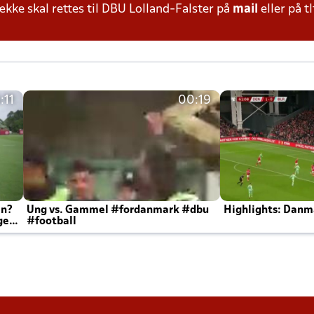
ke skal rettes til DBU Lolland-Falster på
mail
eller på tl
:11
00:19
en?
Ung vs. Gammel #fordanmark #dbu
Highlights: Danma
ger
#football