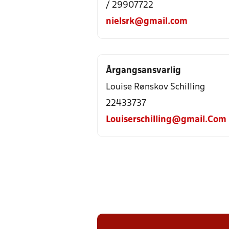
/ 29907722
nielsrk@gmail.com
Årgangsansvarlig
Louise Rønskov Schilling
22433737
Louiserschilling@gmail.Com