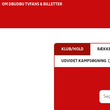
OM DBU
DBU TV
FANS & BILLETTER
KLUB/HOLD
RÆKK
UDVIDET KAMPSØGNING