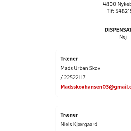
4800 Nykøb
Tlf: 5482
DISPENSA
Nej
Træner
Mads Urban Skov
/ 22522117
Madsskovhansen03@gmail.
Træner
Niels Kjærgaard