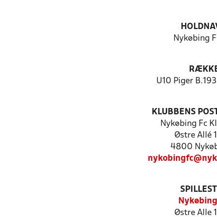
HOLDNA
Nykøbing F
RÆKK
U10 Piger B.19
KLUBBENS POS
Nykøbing Fc K
Østre Allé 
4800 Nykøb
nykobingfc@nyk
SPILLES
Nykøbing
Østre Alle 