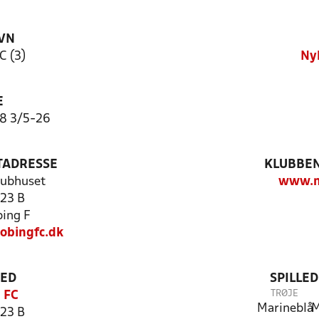
VN
C (3)
Ny
E
38 3/5-26
TADRESSE
KLUBBEN
lubhuset
www.n
123 B
ing F
obingfc.dk
TED
SPILLE
TRØJE
 FC
Marineblå
M
123 B