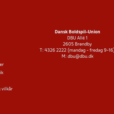
Dansk Boldspil-Union
DBU Allé 1
2605 Brøndby
T: 4326 2222 (mandag - fredag 9-16
M:
dbu@dbu.dk
ger
ik
 vilkår