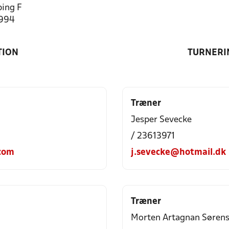
ing F
1994
TION
TURNERI
Træner
Jesper Sevecke
/ 23613971
com
j.sevecke@hotmail.dk
Træner
Morten Artagnan Søren