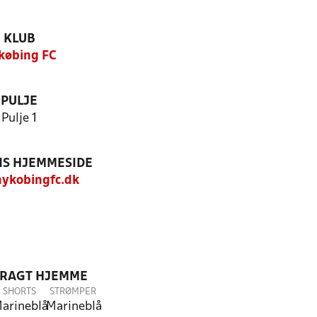
KLUB
købing FC
PULJE
Pulje 1
S HJEMMESIDE
ykobingfc.dk
DRAGT HJEMME
SHORTS
STRØMPER
arineblå
Marineblå