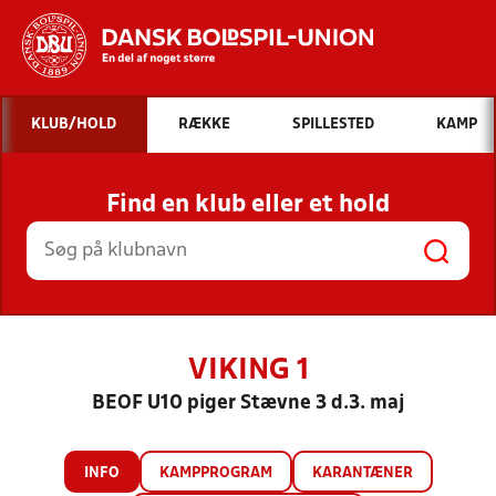
Hvad vil du søge efter?
KLUB/HOLD
RÆKKE
SPILLESTED
KAMP
INDHOLD OG NYHEDER
Find en klub eller et hold
STILLINGER, RESULTATER, KLUBBER OG
HOLD
VIKING 1
BEOF U10 piger Stævne 3 d.3. maj
INFO
KAMPPROGRAM
KARANTÆNER