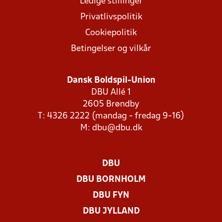
Ledige stillinger
Privatlivspolitik
Cookiepolitik
Betingelser og vilkår
Dansk Boldspil-Union
DBU Allé 1
2605 Brøndby
T: 4326 2222 (mandag - fredag 9-16)
M:
dbu@dbu.dk
DBU
DBU BORNHOLM
DBU FYN
DBU JYLLAND