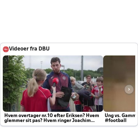
Videoer fra DBU
Hvem overtager nr.10 efter Eriksen? Hvem
Ung vs. Gamm
glemmer sit pas? Hvem ringer Joachim
#football
altid til efter kampe?