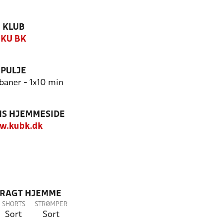
KLUB
KU BK
PULJE
 baner - 1x10 min
S HJEMMESIDE
w.kubk.dk
DRAGT HJEMME
SHORTS
STRØMPER
Sort
Sort