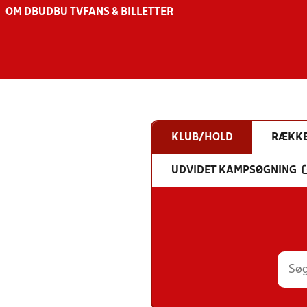
OM DBU
DBU TV
FANS & BILLETTER
KLUB/HOLD
RÆKK
UDVIDET KAMPSØGNING