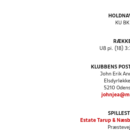
HOLDNA
KU BK
RÆKK
U8 pi. (18) 3:
KLUBBENS POS
John Erik An
Elsdyrløkk
5210 Odens
johnjea@ma
SPILLES
Estate Tarup & Næsb
Præstevej