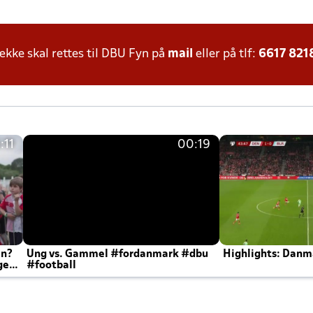
ke skal rettes til DBU Fyn på
mail
eller på tlf:
6617 821
:11
00:19
en?
Ung vs. Gammel #fordanmark #dbu
Highlights: Danma
ger
#football