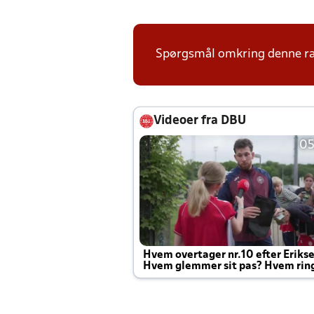
Spørgsmål omkring denne ræk
Videoer fra DBU
05
Hvem overtager nr.10 efter Eriks
Hvem glemmer sit pas? Hvem rin
Joachim altid til efter kampe?