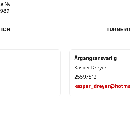
e Nv
2989
TION
TURNERI
Årgangsansvarlig
Kasper Dreyer
25597812
kasper_dreyer@hotma