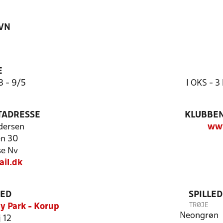
VN
E
3 - 9/5
I OKS - 3
TADRESSE
KLUBBEN
dersen
ww
en 30
e Nv
il.dk
TED
SPILLE
TRØJE
y Park - Korup
Neongrøn
 12