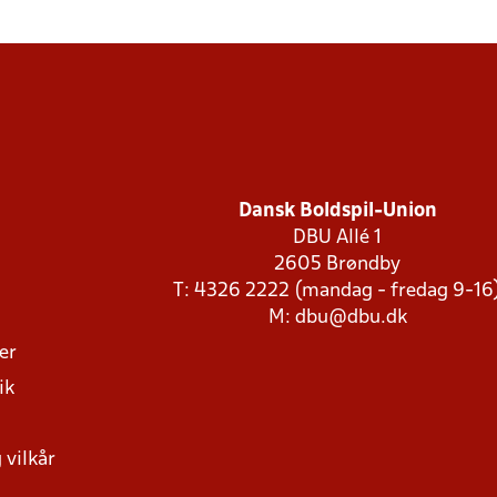
Dansk Boldspil-Union
DBU Allé 1
2605 Brøndby
T: 4326 2222 (mandag - fredag 9-16
M:
dbu@dbu.dk
ger
ik
 vilkår