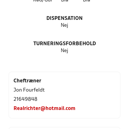
Rød/Gul
Blå
Blå
DISPENSATION
Nej
TURNERINGSFORBEHOLD
Nej
Cheftræner
Jon Fourfeldt
21649848
Realrichter@hotmail.com