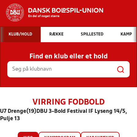
Hvad vil du søge efter?
KLUB/HOLD
RÆKKE
SPILLESTED
KAMP
INDHOLD OG NYHEDER
Find en klub eller et hold
STILLINGER, RESULTATER, KLUBBER OG
HOLD
VIRRING FODBOLD
U7 Drenge(19)DBU 3-Bold Festival IF Lyseng 14/5,
Pulje 13