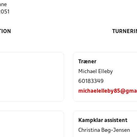
nne
2051
TION
TURNERI
Træner
Michael Elleby
60183349
michaelelleby85@gma
Kampklar assistent
Christina Bøg-Jensen