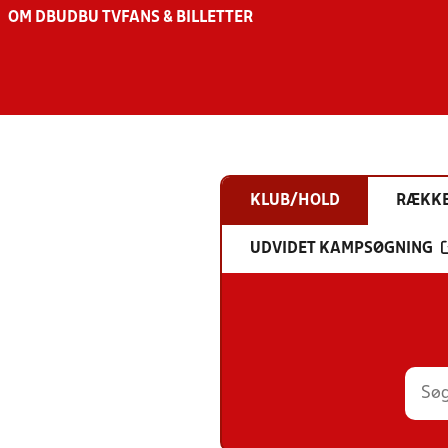
OM DBU
DBU TV
FANS & BILLETTER
KLUB/HOLD
RÆKK
UDVIDET KAMPSØGNING