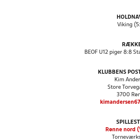
HOLDNA
Viking (5
RÆKK
BEOF U12 piger 8:8 St
KLUBBENS POS
Kim Ande
Store Torveg
3700 Rø
kimandersen67
SPILLES
Rønne nord (
Torneværks