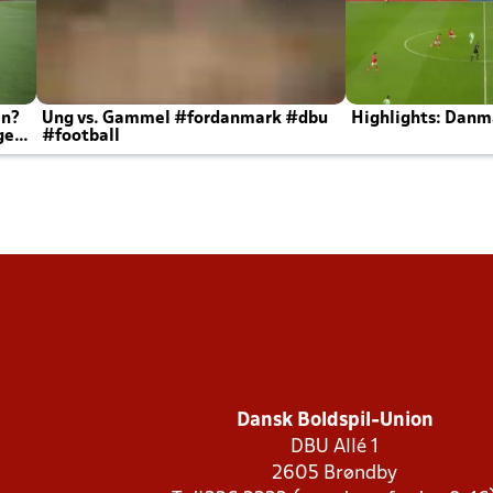
en?
Ung vs. Gammel #fordanmark #dbu
Highlights: Danma
ger
#football
Dansk Boldspil-Union
DBU Allé 1
2605 Brøndby