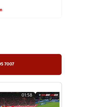
m
95 7007
01:58
01:58