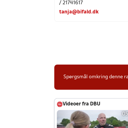
/ 21741617
tanja@bifald.dk
Spørgsmål omkring denne ræ
Videoer fra DBU
05