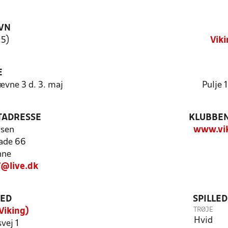
VN
:5)
Vik
E
ævne 3 d. 3. maj
Pulje 
TADRESSE
KLUBBEN
rsen
www.vik
ade 66
nne
@live.dk
TED
SPILLE
TRØJE
Viking)
Hvid
vej 1