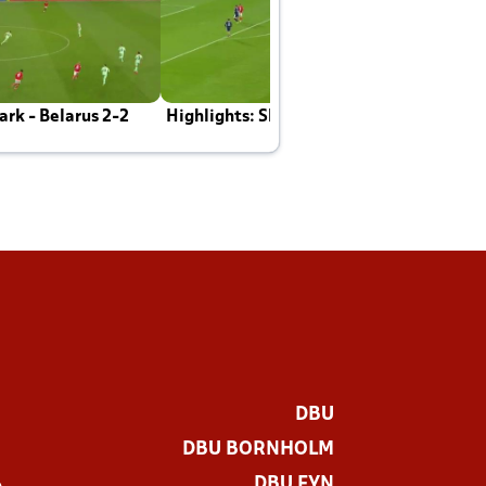
rk - Belarus 2-2
Highlights: Skotland - Danmark 4-2
J
E
DBU
DBU BORNHOLM
DBU FYN