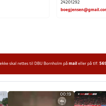
24201292
boegjensen@gmail.co
kke skal rettes til DBU Bornholm på
mail
eller på tlf:
56
:11
00:19