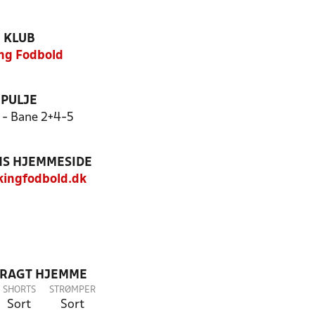
KLUB
ing Fodbold
PULJE
1 - Bane 2+4-5
S HJEMMESIDE
ingfodbold.dk
DRAGT HJEMME
SHORTS
STRØMPER
Sort
Sort