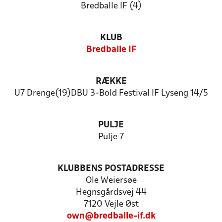
Bredballe IF (4)
KLUB
Bredballe IF
RÆKKE
U7 Drenge(19)DBU 3-Bold Festival IF Lyseng 14/5
PULJE
Pulje 7
KLUBBENS POSTADRESSE
Ole Weiersøe
Hegnsgårdsvej 44
7120 Vejle Øst
own@bredballe-if.dk