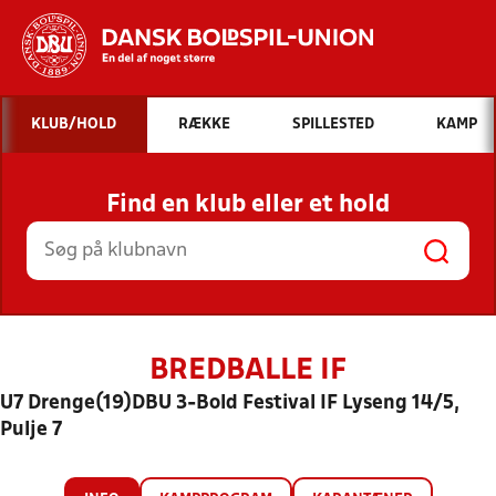
Hvad vil du søge efter?
KLUB/HOLD
RÆKKE
SPILLESTED
KAMP
INDHOLD OG NYHEDER
Find en klub eller et hold
STILLINGER, RESULTATER, KLUBBER OG
HOLD
BREDBALLE IF
U7 Drenge(19)DBU 3-Bold Festival IF Lyseng 14/5,
Pulje 7