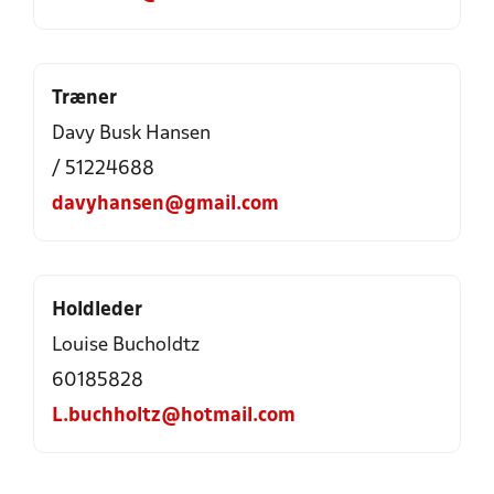
Træner
Davy Busk Hansen
/ 51224688
davyhansen@gmail.com
Holdleder
Louise Bucholdtz
60185828
L.buchholtz@hotmail.com