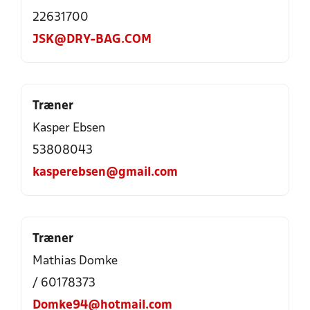
22631700
JSK@DRY-BAG.COM
Træner
Kasper Ebsen
53808043
kasperebsen@gmail.com
Træner
Mathias Domke
/ 60178373
Domke94@hotmail.com