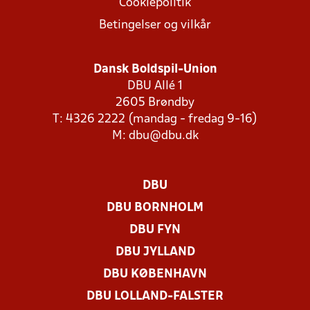
Cookiepolitik
Betingelser og vilkår
Dansk Boldspil-Union
DBU Allé 1
2605 Brøndby
T: 4326 2222 (mandag - fredag 9-16)
M:
dbu@dbu.dk
DBU
DBU BORNHOLM
DBU FYN
DBU JYLLAND
DBU KØBENHAVN
DBU LOLLAND-FALSTER