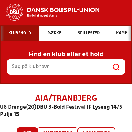
Hvad vil du søge efter?
KLUB/HOLD
RÆKKE
SPILLESTED
KAMP
INDHOLD OG NYHEDER
Find en klub eller et hold
STILLINGER, RESULTATER, KLUBBER OG
HOLD
AIA/TRANBJERG
U6 Drenge(20)DBU 3-Bold Festival IF Lyseng 14/5,
Pulje 15