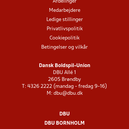
Afdelinger
Medarbejdere
Ledige stillinger
Privatlivspolitik
Cookiepolitik
Betingelser og vilkår
Dansk Boldspil-Union
DBU Allé 1
2605 Brøndby
T: 4326 2222 (mandag - fredag 9-16)
M:
dbu@dbu.dk
DBU
DBU BORNHOLM