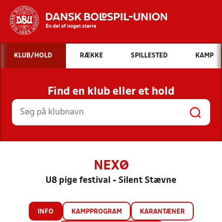
Hvad vil du søge efter?
KLUB/HOLD
RÆKKE
SPILLESTED
KAMP
INDHOLD OG NYHEDER
Find en klub eller et hold
STILLINGER, RESULTATER, KLUBBER OG
HOLD
NEXØ
U8 pige festival - Silent Stævne
INFO
KAMPPROGRAM
KARANTÆNER