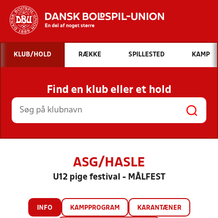
Hvad vil du søge efter?
KLUB/HOLD
RÆKKE
SPILLESTED
KAMP
INDHOLD OG NYHEDER
Find en klub eller et hold
STILLINGER, RESULTATER, KLUBBER OG
HOLD
ASG/HASLE
U12 pige festival - MÅLFEST
INFO
KAMPPROGRAM
KARANTÆNER