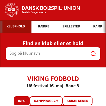
Hvad vil du søge efter?
KLUB/HOLD
RÆKKE
SPILLESTED
KAMP
INDHOLD OG NYHEDER
Find en klub eller et hold
STILLINGER, RESULTATER, KLUBBER OG
HOLD
VIKING FODBOLD
U6 festival 16. maj, Bane 3
INFO
KAMPPROGRAM
KARANTÆNER