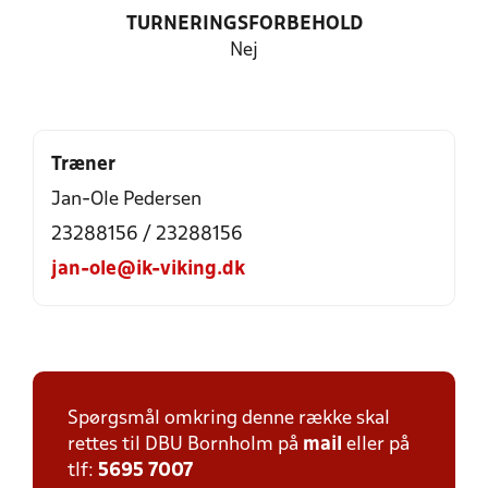
TURNERINGSFORBEHOLD
Nej
Træner
Jan-Ole Pedersen
23288156 / 23288156
jan-ole@ik-viking.dk
Spørgsmål omkring denne række skal
rettes til DBU Bornholm på
mail
eller på
tlf:
5695 7007