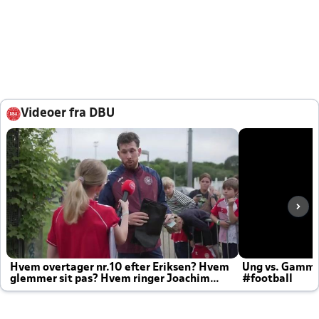
Videoer fra DBU
Hvem overtager nr.10 efter Eriksen? Hvem
Ung vs. Gamm
glemmer sit pas? Hvem ringer Joachim
#football
altid til efter kampe?