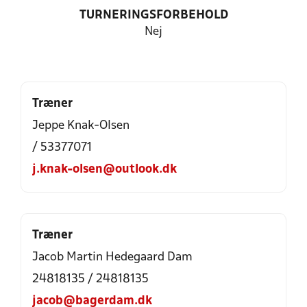
TURNERINGSFORBEHOLD
Nej
Træner
Jeppe Knak-Olsen
/ 53377071
j.knak-olsen@outlook.dk
Træner
Jacob Martin Hedegaard Dam
24818135 / 24818135
jacob@bagerdam.dk