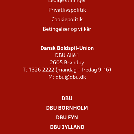
Ledige stillinger
Privatlivspolitik
Cookiepolitik
Betingelser og vilkår
Dansk Boldspil-Union
DBU Allé 1
2605 Brøndby
T: 4326 2222 (mandag - fredag 9-16)
M:
dbu@dbu.dk
DBU
DBU BORNHOLM
DBU FYN
DBU JYLLAND