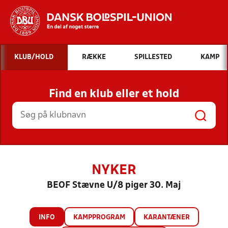
Hvad vil du søge efter?
KLUB/HOLD
RÆKKE
SPILLESTED
KAMP
INDHOLD OG NYHEDER
Find en klub eller et hold
STILLINGER, RESULTATER, KLUBBER OG
HOLD
NYKER
BEOF Stævne U/8 piger 30. Maj
INFO
KAMPPROGRAM
KARANTÆNER