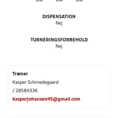
Blå
Blå
Blå
DISPENSATION
Nej
TURNERINGSFORBEHOLD
Nej
Træner
Kasper Schmedegaard
/ 28584336
kasperjohansen45@gmail.com