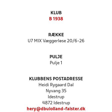
KLUB
B 1938
RÆKKE
U7 MIX Væggerløse 20/6-26
PULJE
Pulje 1
KLUBBENS POSTADRESSE
Heidi Rygaard Dal
Nyvang 35
Idestrup
4872 Idestrup
hery@dbulolland-falster.dk