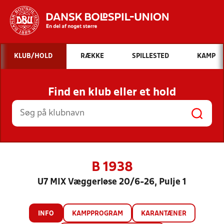
Hvad vil du søge efter?
KLUB/HOLD
RÆKKE
SPILLESTED
KAMP
INDHOLD OG NYHEDER
Find en klub eller et hold
STILLINGER, RESULTATER, KLUBBER OG
HOLD
B 1938
U7 MIX Væggerløse 20/6-26, Pulje 1
INFO
KAMPPROGRAM
KARANTÆNER