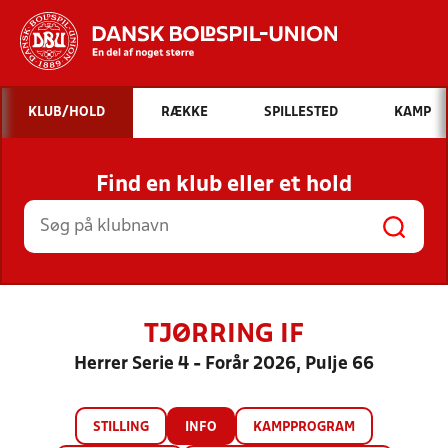
Hvad vil du søge efter?
KLUB/HOLD
RÆKKE
SPILLESTED
KAMP
INDHOLD OG NYHEDER
Find en klub eller et hold
STILLINGER, RESULTATER, KLUBBER OG
HOLD
TJØRRING IF
Herrer Serie 4 - Forår 2026, Pulje 66
STILLING
INFO
KAMPPROGRAM