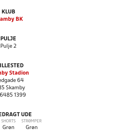
KLUB
kamby BK
PULJE
Pulje 2
ILLESTED
by Stadion
edgade 64
85 Skamby
: 6485 1399
LEDRAGT UDE
SHORTS
STRØMPER
Grøn
Grøn