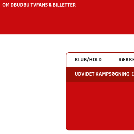
OM DBU
DBU TV
FANS & BILLETTER
KLUB/HOLD
RÆKK
UDVIDET KAMPSØGNING