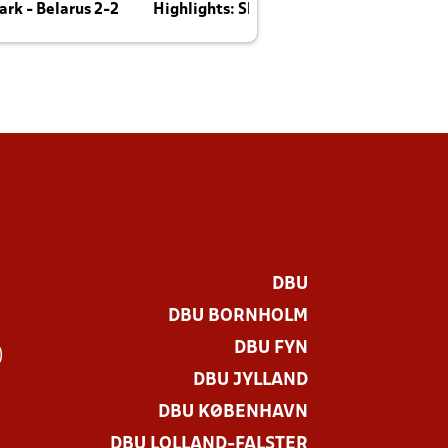
rk - Belarus 2-2
Highlights: Skotland - Danmark 4-2
J
E
DBU
DBU BORNHOLM
DBU FYN
)
DBU JYLLAND
DBU KØBENHAVN
DBU LOLLAND-FALSTER