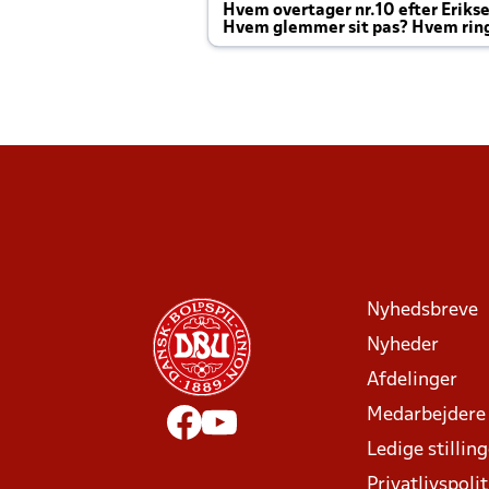
Hvem overtager nr.10 efter Eriks
Hvem glemmer sit pas? Hvem rin
Joachim altid til efter kampe?
Nyhedsbreve
Nyheder
Afdelinger
Medarbejdere
Ledige stillin
Privatlivspolit