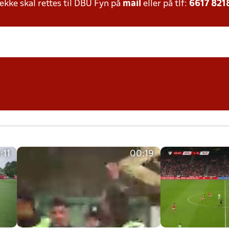
ke skal rettes til DBU Fyn på
mail
eller på tlf:
6617 821
:11
00:19