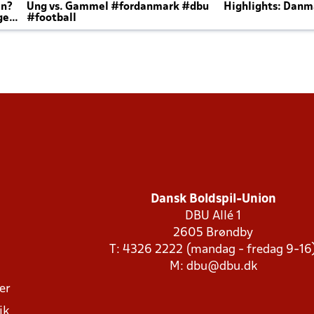
en?
Ung vs. Gammel #fordanmark #dbu
Highlights: Danma
ger
#football
Dansk Boldspil-Union
DBU Allé 1
2605 Brøndby
T: 4326 2222 (mandag - fredag 9-16
M:
dbu@dbu.dk
ger
ik