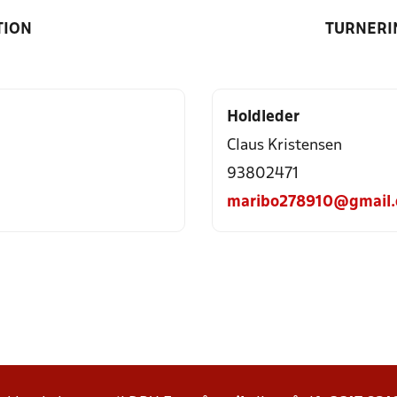
TION
TURNERI
Holdleder
Claus Kristensen
93802471
maribo278910@gmail