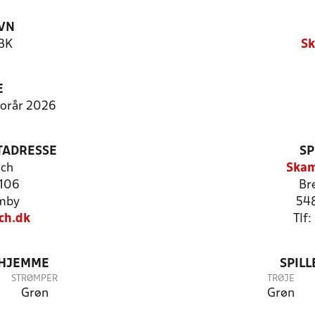
VN
BK
S
E
Forår 2026
TADRESSE
SP
rch
Skam
 106
Br
mby
54
ch.dk
Tlf
 HJEMME
SPIL
STRØMPER
TRØJE
Grøn
Grøn