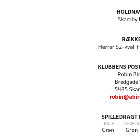
HOLDNA
Skamby 
RÆKK
Herrer S2-kval, 
KLUBBENS POS
Robin Bi
Bredgade
5485 Ska
robin@abir
SPILLEDRAGT
TRØJE
SHORTS
Grøn
Grøn