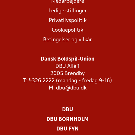
Medarbejdere
Ledige stillinger
Privatlivspolitik
Cookiepolitik
Betingelser og vilkår
Dansk Boldspil-Union
DBU Allé 1
2605 Brøndby
T: 4326 2222 (mandag - fredag 9-16)
M:
dbu@dbu.dk
DBU
DBU BORNHOLM
DBU FYN