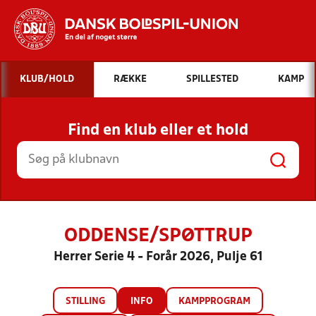
Hvad vil du søge efter?
KLUB/HOLD
RÆKKE
SPILLESTED
KAMP
INDHOLD OG NYHEDER
Find en klub eller et hold
STILLINGER, RESULTATER, KLUBBER OG
HOLD
ODDENSE/SPØTTRUP
Herrer Serie 4 - Forår 2026, Pulje 61
STILLING
INFO
KAMPPROGRAM