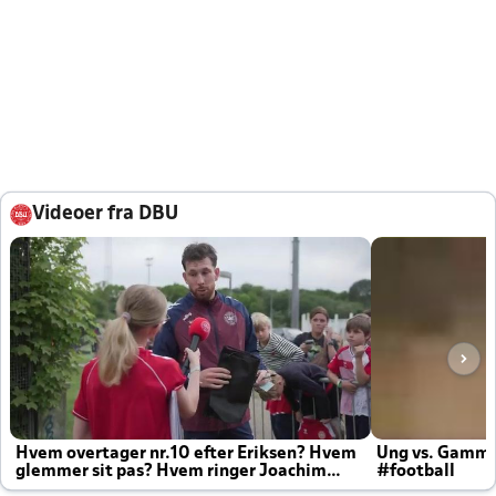
Videoer fra DBU
Hvem overtager nr.10 efter Eriksen? Hvem
Ung vs. Gamm
glemmer sit pas? Hvem ringer Joachim
#football
altid til efter kampe?