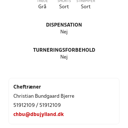
TRØJE
SHORTS
STRØMPER
Grå
Sort
Sort
DISPENSATION
Nej
TURNERINGSFORBEHOLD
Nej
Cheftræner
Christian Bundgaard Bjerre
51912109 / 51912109
chbu@dbujylland.dk