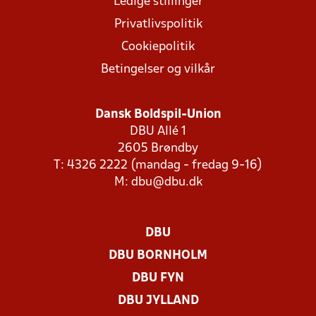
Ledige stillinger
Privatlivspolitik
Cookiepolitik
Betingelser og vilkår
Dansk Boldspil-Union
DBU Allé 1
2605 Brøndby
T: 4326 2222 (mandag - fredag 9-16)
M:
dbu@dbu.dk
DBU
DBU BORNHOLM
DBU FYN
DBU JYLLAND