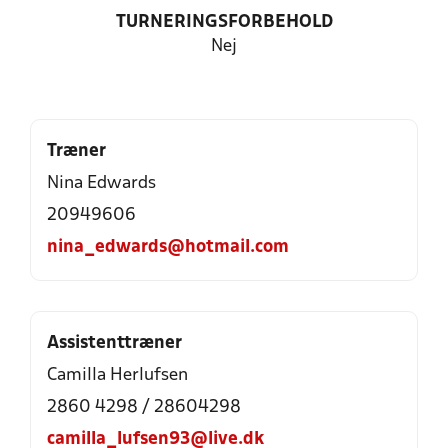
TURNERINGSFORBEHOLD
Nej
Træner
Nina Edwards
20949606
nina_edwards@hotmail.com
Assistenttræner
Camilla Herlufsen
2860 4298 / 28604298
camilla_lufsen93@live.dk