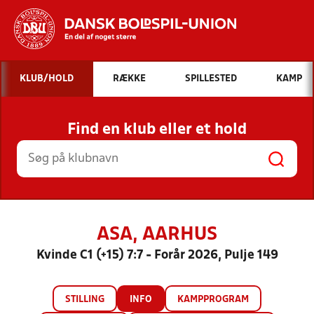
Hvad vil du søge efter?
KLUB/HOLD
RÆKKE
SPILLESTED
KAMP
INDHOLD OG NYHEDER
Find en klub eller et hold
STILLINGER, RESULTATER, KLUBBER OG
HOLD
ASA, AARHUS
Kvinde C1 (+15) 7:7 - Forår 2026, Pulje 149
STILLING
INFO
KAMPPROGRAM