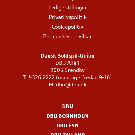
Ledige stillinger
Privatlivspolitik
Cookiepolitik
Betingelser og vilkår
Dansk Boldspil-Union
DBU Allé 1
2605 Brøndby
T: 4326 2222 (mandag - fredag 9-16)
M:
dbu@dbu.dk
DBU
DBU BORNHOLM
DBU FYN