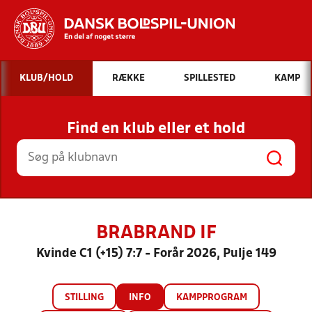
Hvad vil du søge efter?
KLUB/HOLD
RÆKKE
SPILLESTED
KAMP
INDHOLD OG NYHEDER
Find en klub eller et hold
STILLINGER, RESULTATER, KLUBBER OG
HOLD
BRABRAND IF
Kvinde C1 (+15) 7:7 - Forår 2026, Pulje 149
STILLING
INFO
KAMPPROGRAM