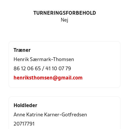
TURNERINGSFORBEHOLD
Nej
Træner
Henrik Særmark-Thomsen
86 12 06 65 / 41 10 07 79
henriksthomsen@gmail.com
Holdleder
Anne Katrine Karner-Gotfredsen
20717791