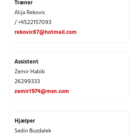
Træner
Alija Rekovic
/ +4522157093
rekovic67@hotmail.com
Assistent
Zemir Habib
26299333
zemir1974@msn.com
Hjælper
Sedin Buzdalek