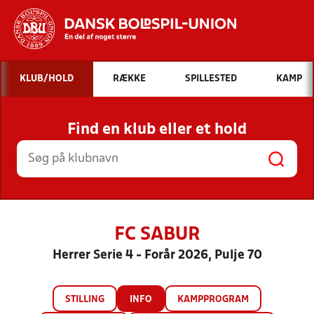
Hvad vil du søge efter?
KLUB/HOLD
RÆKKE
SPILLESTED
KAMP
INDHOLD OG NYHEDER
Find en klub eller et hold
STILLINGER, RESULTATER, KLUBBER OG
HOLD
FC SABUR
Herrer Serie 4 - Forår 2026, Pulje 70
STILLING
INFO
KAMPPROGRAM