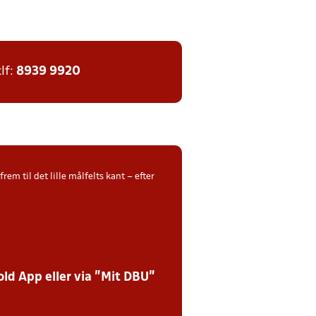
tlf:
8939 9920
m til det lille målfelts kant – efter
ld App eller via ”Mit DBU”