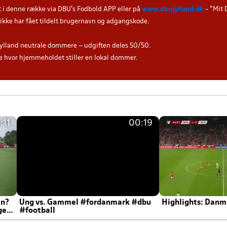
t i denne række via DBU's Fodbold APP eller på
www.dbujylland.dk
- "Mit 
u ikke har fået tildelt brugernavn og adgangskode.
ylland neutrale dommere – udgiften deles 50/50.
hvor hjemmeholdet stiller en lokal dommer.
:11
00:19
en?
Ung vs. Gammel #fordanmark #dbu
Highlights: Danma
ger
#football