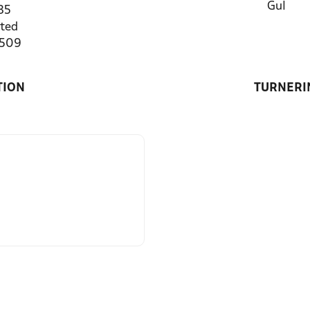
Gul
35
ted
5509
TION
TURNERI