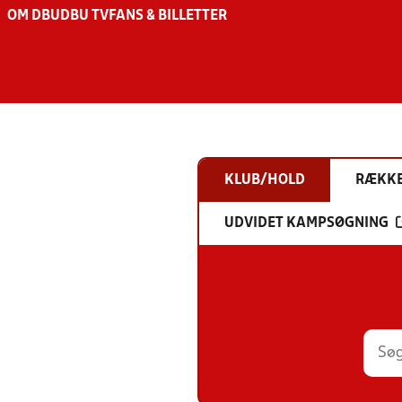
OM DBU
DBU TV
FANS & BILLETTER
KLUB/HOLD
RÆKK
UDVIDET KAMPSØGNING