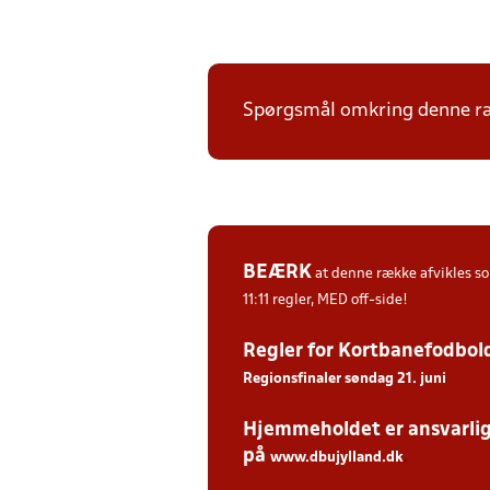
Spørgsmål omkring denne ræk
BEÆRK
at denne række afvikles 
11:11 regler, MED off-side!
Regler for Kortbanefodbol
Regionsfinaler søndag 21. juni
Hjemmeholdet er ansvarlige
på
www.dbujylland.dk
.