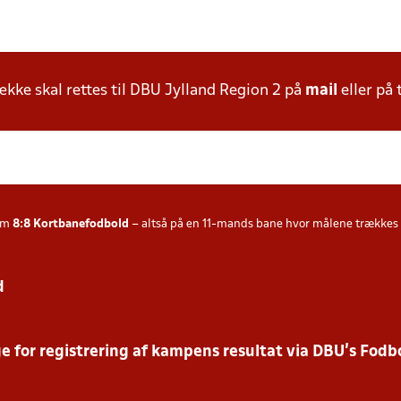
ke skal rettes til DBU Jylland Region 2 på
mail
eller på 
som
8:8
Kortbanefodbold
– altså på en 11-mands bane hvor målene trækkes fre
d
 for registrering af kampens resultat via DBU’s Fodbo