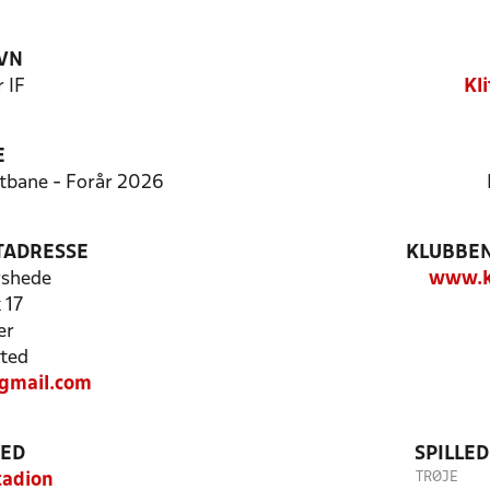
VN
 IF
Kli
E
rtbane - Forår 2026
TADRESSE
KLUBBEN
rshede
www.kl
 17
er
ted
mail.com
TED
SPILLE
TRØJE
tadion