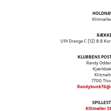
HOLDNA
Klitmøller
RÆKK
U14 Drenge C (12) 8:8 Ko
KLUBBENS POS
Randy Odde
Kjærkbak
Klitmøll
7700 This
Randybunk76@g
SPILLES
Klitmøller S