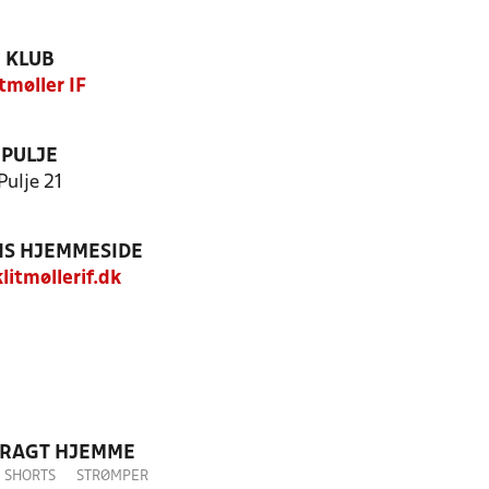
KLUB
tmøller IF
PULJE
Pulje 21
S HJEMMESIDE
itmøllerif.dk
DRAGT HJEMME
SHORTS
STRØMPER