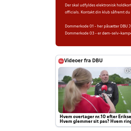
Der skal udfyldes elektronisk holdkor
officials. Kontakt din klub såfremt d
Dommerkode 01 - her påsætter DBU J
Dommerkode 03 - er døm-selv-kampe 
Videoer fra DBU
05
Hvem overtager nr.10 efter Eriks
Hvem glemmer sit pas? Hvem rin
Joachim altid til efter kampe?