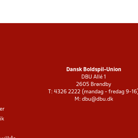
Dansk Boldspil-Union
DBU Allé 1
2605 Brøndby
T: 4326 2222 (mandag - fredag 9-16
M:
dbu@dbu.dk
ger
ik