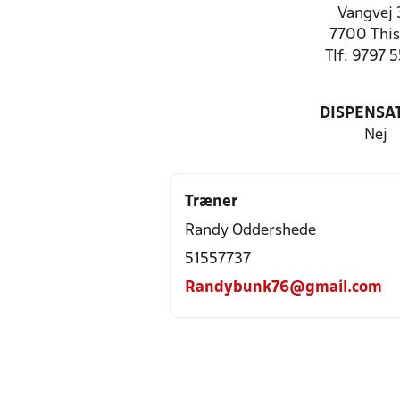
Vangvej 
7700 This
Tlf: 9797 
DISPENSA
Nej
Træner
Randy Oddershede
51557737
Randybunk76@gmail.com