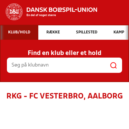
Hvad vil du søge efter?
KLUB/HOLD
RÆKKE
SPILLESTED
KAMP
INDHOLD OG NYHEDER
Find en klub eller et hold
STILLINGER, RESULTATER, KLUBBER OG
HOLD
RKG - FC VESTERBRO, AALBORG