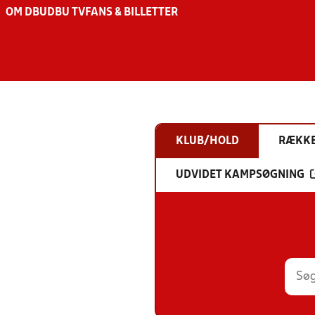
OM DBU
DBU TV
FANS & BILLETTER
KLUB/HOLD
RÆKK
UDVIDET KAMPSØGNING