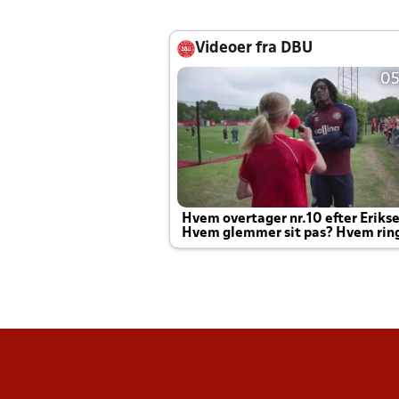
Videoer fra DBU
05
Hvem overtager nr.10 efter Eriks
Hvem glemmer sit pas? Hvem rin
Joachim altid til efter kampe?