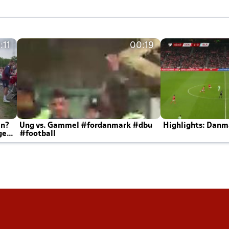
:11
00:19
en?
Ung vs. Gammel #fordanmark #dbu
Highlights: Danma
ger
#football