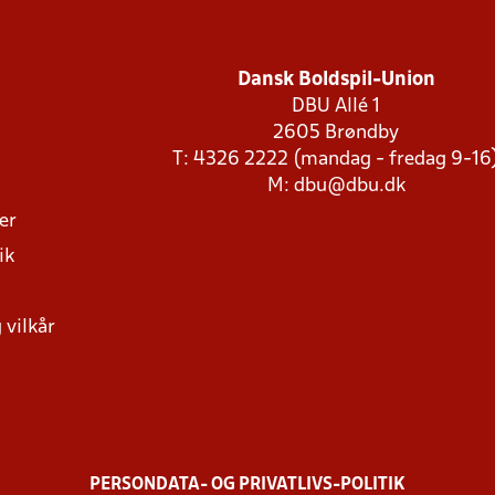
Dansk Boldspil-Union
DBU Allé 1
2605 Brøndby
T: 4326 2222 (mandag - fredag 9-16
M:
dbu@dbu.dk
ger
ik
 vilkår
PERSONDATA- OG PRIVATLIVS-POLITIK