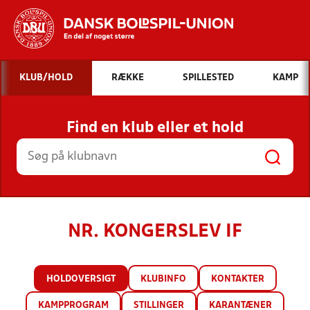
Hvad vil du søge efter?
KLUB/HOLD
RÆKKE
SPILLESTED
KAMP
INDHOLD OG NYHEDER
Find en klub eller et hold
STILLINGER, RESULTATER, KLUBBER OG
HOLD
NR. KONGERSLEV IF
HOLDOVERSIGT
KLUBINFO
KONTAKTER
KAMPPROGRAM
STILLINGER
KARANTÆNER