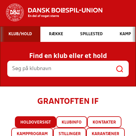
Hvad vil du søge efter?
KLUB/HOLD
RÆKKE
SPILLESTED
KAMP
INDHOLD OG NYHEDER
Find en klub eller et hold
STILLINGER, RESULTATER, KLUBBER OG
HOLD
GRANTOFTEN IF
HOLDOVERSIGT
KLUBINFO
KONTAKTER
KAMPPROGRAM
STILLINGER
KARANTÆNER