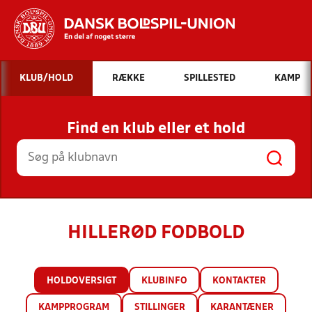
Hvad vil du søge efter?
KLUB/HOLD
RÆKKE
SPILLESTED
KAMP
INDHOLD OG NYHEDER
Find en klub eller et hold
STILLINGER, RESULTATER, KLUBBER OG
HOLD
HILLERØD FODBOLD
HOLDOVERSIGT
KLUBINFO
KONTAKTER
KAMPPROGRAM
STILLINGER
KARANTÆNER