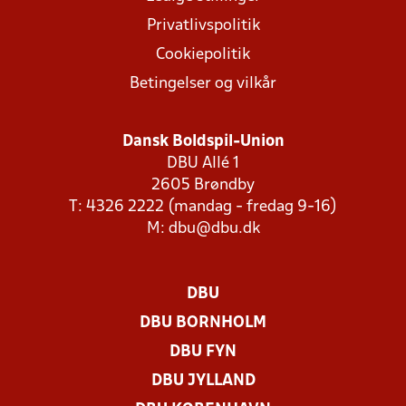
Privatlivspolitik
Cookiepolitik
Betingelser og vilkår
Dansk Boldspil-Union
DBU Allé 1
2605 Brøndby
T: 4326 2222 (mandag - fredag 9-16)
M:
dbu@dbu.dk
DBU
DBU BORNHOLM
DBU FYN
DBU JYLLAND