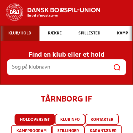
Hvad vil du søge efter?
KLUB/HOLD
RÆKKE
SPILLESTED
KAMP
INDHOLD OG NYHEDER
Find en klub eller et hold
STILLINGER, RESULTATER, KLUBBER OG
HOLD
TÅRNBORG IF
HOLDOVERSIGT
KLUBINFO
KONTAKTER
KAMPPROGRAM
STILLINGER
KARANTÆNER