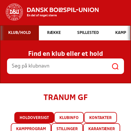
Hvad vil du søge efter?
KLUB/HOLD
RÆKKE
SPILLESTED
KAMP
INDHOLD OG NYHEDER
Find en klub eller et hold
STILLINGER, RESULTATER, KLUBBER OG
HOLD
TRANUM GF
HOLDOVERSIGT
KLUBINFO
KONTAKTER
KAMPPROGRAM
STILLINGER
KARANTÆNER