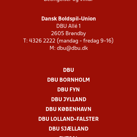
Dansk Boldspil-Union
DBU Allé 1
2605 Brøndby
T: 4326 2222 (mandag - fredag 9-16)
M:
dbu@dbu.dk
DBU
DBU BORNHOLM
DBU FYN
DBU JYLLAND
DBU KØBENHAVN
DBU LOLLAND-FALSTER
DBU SJÆLLAND