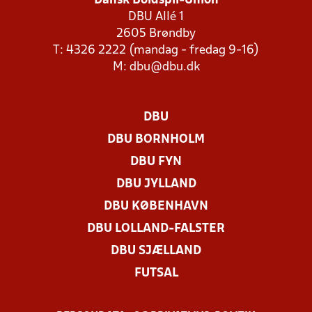
Dansk Boldspil-Union
DBU Allé 1
2605 Brøndby
T: 4326 2222 (mandag - fredag 9-16)
M:
dbu@dbu.dk
DBU
DBU BORNHOLM
DBU FYN
DBU JYLLAND
DBU KØBENHAVN
DBU LOLLAND-FALSTER
DBU SJÆLLAND
FUTSAL