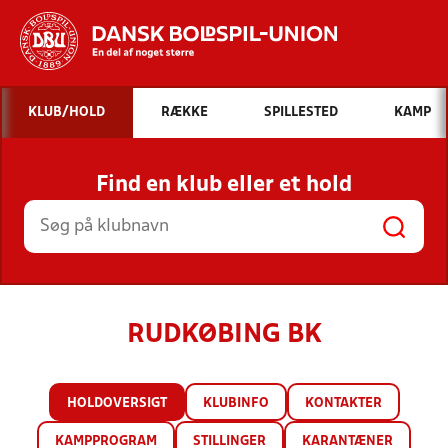
Hvad vil du søge efter?
KLUB/HOLD
RÆKKE
SPILLESTED
KAMP
INDHOLD OG NYHEDER
Find en klub eller et hold
STILLINGER, RESULTATER, KLUBBER OG
HOLD
RUDKØBING BK
HOLDOVERSIGT
KLUBINFO
KONTAKTER
KAMPPROGRAM
STILLINGER
KARANTÆNER