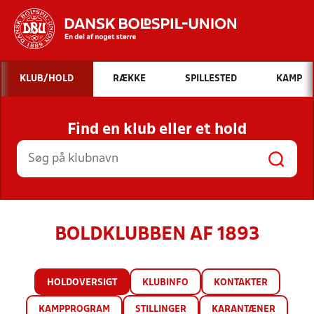
Hvad vil du søge efter?
KLUB/HOLD
RÆKKE
SPILLESTED
KAMP
INDHOLD OG NYHEDER
Find en klub eller et hold
STILLINGER, RESULTATER, KLUBBER OG
HOLD
BOLDKLUBBEN AF 1893
HOLDOVERSIGT
KLUBINFO
KONTAKTER
KAMPPROGRAM
STILLINGER
KARANTÆNER