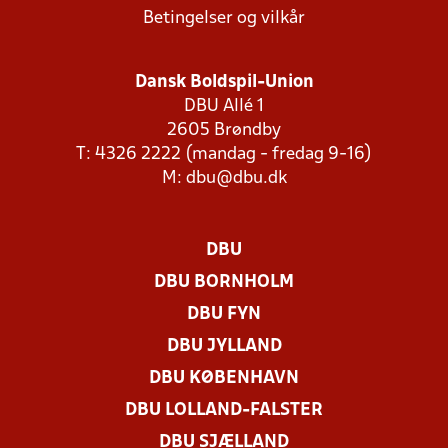
Betingelser og vilkår
Dansk Boldspil-Union
DBU Allé 1
2605 Brøndby
T: 4326 2222 (mandag - fredag 9-16)
M:
dbu@dbu.dk
DBU
DBU BORNHOLM
DBU FYN
DBU JYLLAND
DBU KØBENHAVN
DBU LOLLAND-FALSTER
DBU SJÆLLAND