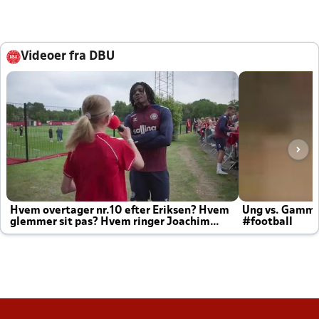
Videoer fra DBU
Hvem overtager nr.10 efter Eriksen? Hvem
Ung vs. Gamm
glemmer sit pas? Hvem ringer Joachim
#football
altid til efter kampe?