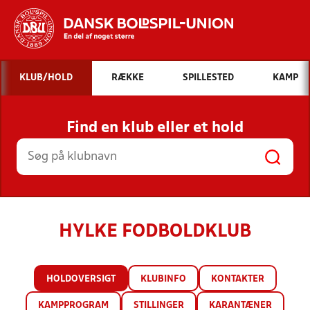
Hvad vil du søge efter?
KLUB/HOLD
RÆKKE
SPILLESTED
KAMP
INDHOLD OG NYHEDER
Find en klub eller et hold
STILLINGER, RESULTATER, KLUBBER OG
HOLD
HYLKE FODBOLDKLUB
HOLDOVERSIGT
KLUBINFO
KONTAKTER
KAMPPROGRAM
STILLINGER
KARANTÆNER