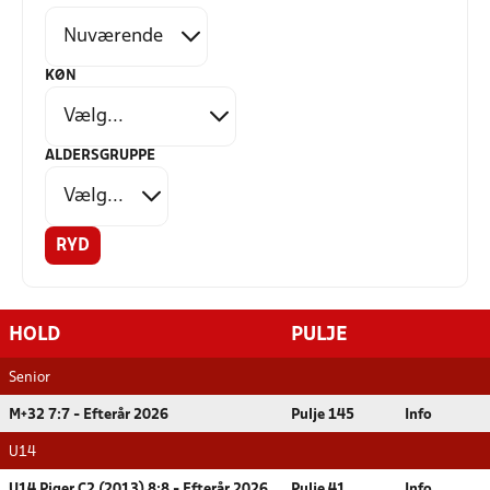
KØN
ALDERSGRUPPE
RYD
HOLD
PULJE
Senior
M+32 7:7 - Efterår 2026
Pulje 145
Info
U14
U14 Piger C2 (2013) 8:8 - Efterår 2026
Pulje 41
Info