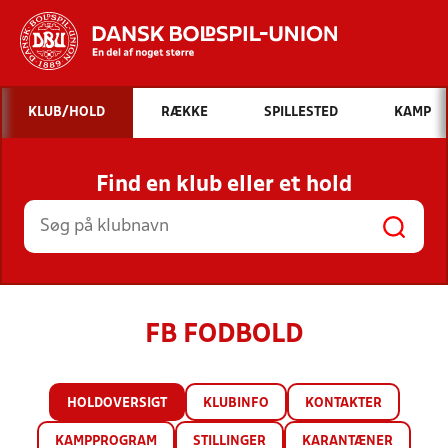
Hvad vil du søge efter?
KLUB/HOLD
RÆKKE
SPILLESTED
KAMP
INDHOLD OG NYHEDER
Find en klub eller et hold
STILLINGER, RESULTATER, KLUBBER OG
HOLD
FB FODBOLD
HOLDOVERSIGT
KLUBINFO
KONTAKTER
KAMPPROGRAM
STILLINGER
KARANTÆNER