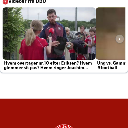
Videoer fra DBU
Hvem overtager nr.10 efter Eriksen? Hvem
Ung vs. Gamm
glemmer sit pas? Hvem ringer Joachim
#football
altid til efter kampe?