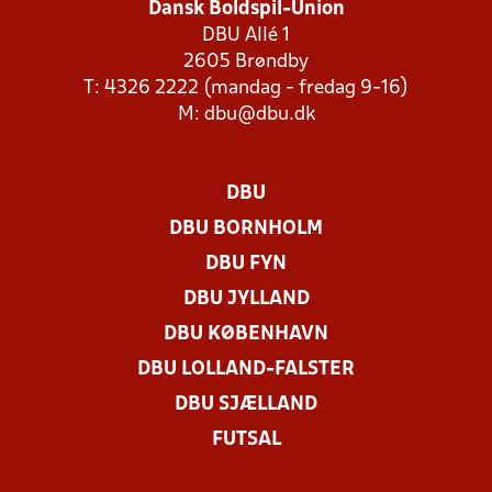
Dansk Boldspil-Union
DBU Allé 1
2605 Brøndby
T: 4326 2222 (mandag - fredag 9-16)
M:
dbu@dbu.dk
DBU
DBU BORNHOLM
DBU FYN
DBU JYLLAND
DBU KØBENHAVN
DBU LOLLAND-FALSTER
DBU SJÆLLAND
FUTSAL