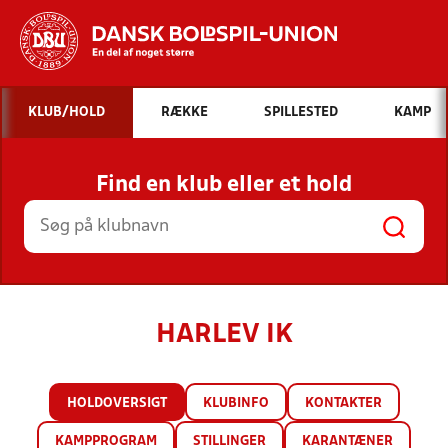
Hvad vil du søge efter?
KLUB/HOLD
RÆKKE
SPILLESTED
KAMP
INDHOLD OG NYHEDER
Find en klub eller et hold
STILLINGER, RESULTATER, KLUBBER OG
HOLD
HARLEV IK
HOLDOVERSIGT
KLUBINFO
KONTAKTER
KAMPPROGRAM
STILLINGER
KARANTÆNER