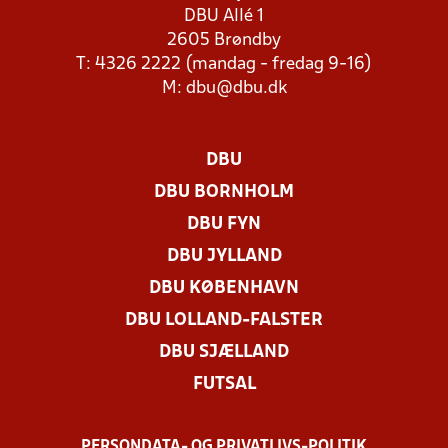
DBU Allé 1
2605 Brøndby
T: 4326 2222 (mandag - fredag 9-16)
M:
dbu@dbu.dk
DBU
DBU BORNHOLM
DBU FYN
DBU JYLLAND
DBU KØBENHAVN
DBU LOLLAND-FALSTER
DBU SJÆLLAND
FUTSAL
PERSONDATA- OG PRIVATLIVS-POLITIK