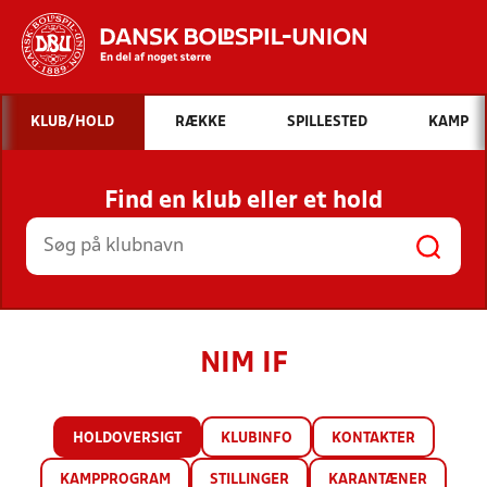
Hvad vil du søge efter?
KLUB/HOLD
RÆKKE
SPILLESTED
KAMP
INDHOLD OG NYHEDER
Find en klub eller et hold
STILLINGER, RESULTATER, KLUBBER OG
HOLD
NIM IF
HOLDOVERSIGT
KLUBINFO
KONTAKTER
KAMPPROGRAM
STILLINGER
KARANTÆNER