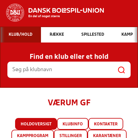
Hvad vil du søge efter?
KLUB/HOLD
RÆKKE
SPILLESTED
KAMP
INDHOLD OG NYHEDER
Find en klub eller et hold
STILLINGER, RESULTATER, KLUBBER OG
HOLD
VÆRUM GF
HOLDOVERSIGT
KLUBINFO
KONTAKTER
KAMPPROGRAM
STILLINGER
KARANTÆNER