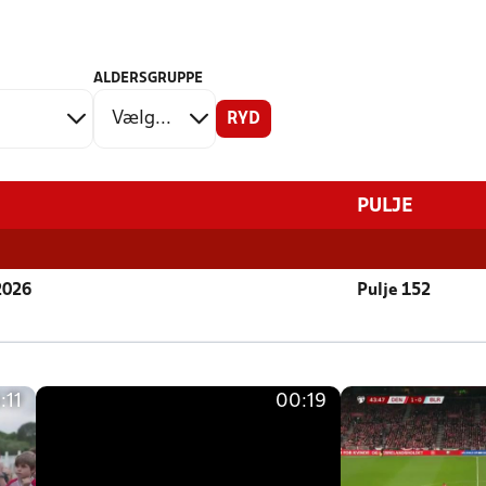
ALDERSGRUPPE
RYD
PULJE
 2026
Pulje 152
:11
00:19