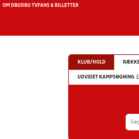
OM DBU
DBU TV
FANS & BILLETTER
KLUB/HOLD
RÆKK
UDVIDET KAMPSØGNING