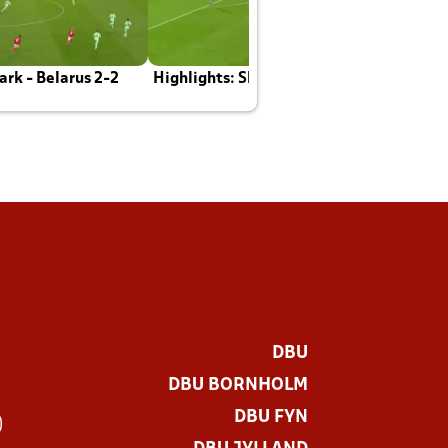
rk - Belarus 2-2
Highlights: Skotland - Danmark 4-2
J
E
DBU
DBU BORNHOLM
DBU FYN
)