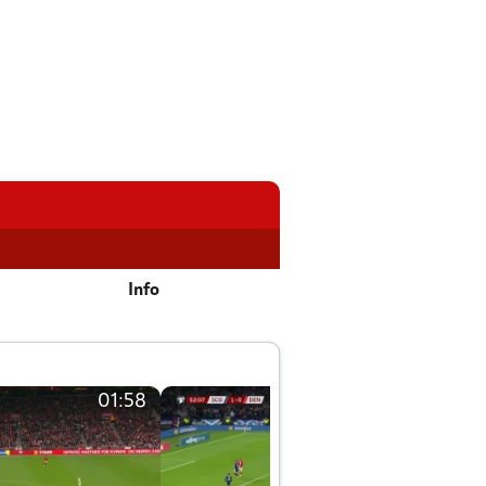
Info
01:58
01:58