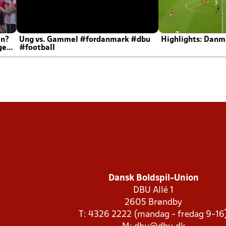
en?
Ung vs. Gammel #fordanmark #dbu
Highlights: Danma
ger
#football
Dansk Boldspil-Union
DBU Allé 1
2605 Brøndby
T: 4326 2222 (mandag - fredag 9-16