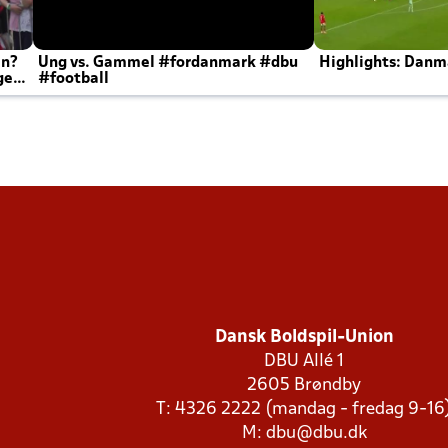
en?
Ung vs. Gammel #fordanmark #dbu
Highlights: Danma
ger
#football
Dansk Boldspil-Union
DBU Allé 1
2605 Brøndby
T: 4326 2222 (mandag - fredag 9-16
M:
dbu@dbu.dk