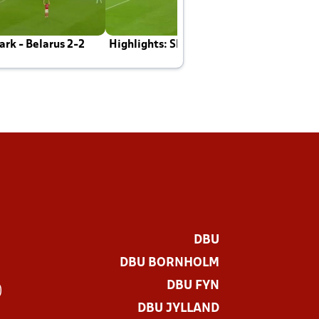
rk - Belarus 2-2
Highlights: Skotland - Danmark 4-2
J
E
DBU
DBU BORNHOLM
DBU FYN
)
DBU JYLLAND