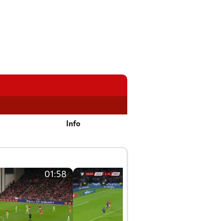
Info
01:58
01:58