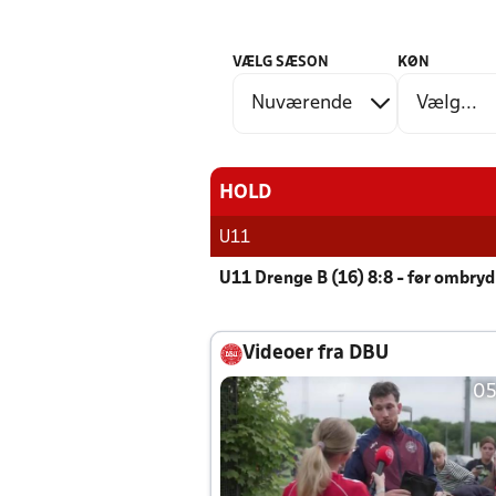
VÆLG SÆSON
KØN
HOLD
U11
U11 Drenge B (16) 8:8 - før ombryd
Videoer fra DBU
05