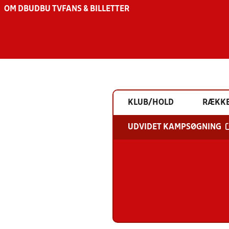
OM DBU
DBU TV
FANS & BILLETTER
KLUB/HOLD
RÆKK
UDVIDET KAMPSØGNING