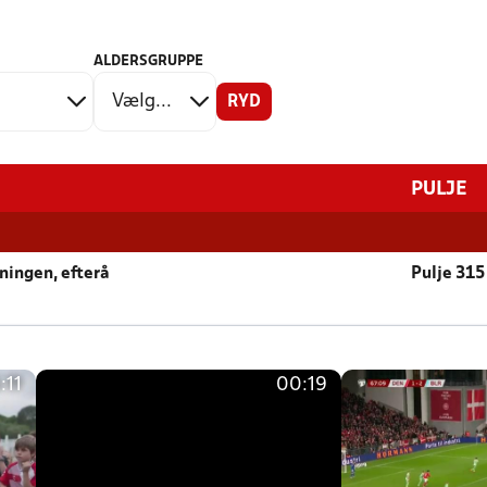
ALDERSGRUPPE
RYD
PULJE
ningen, efterå
Pulje 315
:11
00:19