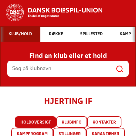
Hvad vil du søge efter?
KLUB/HOLD
RÆKKE
SPILLESTED
KAMP
INDHOLD OG NYHEDER
Find en klub eller et hold
STILLINGER, RESULTATER, KLUBBER OG
HOLD
HJERTING IF
HOLDOVERSIGT
KLUBINFO
KONTAKTER
KAMPPROGRAM
STILLINGER
KARANTÆNER