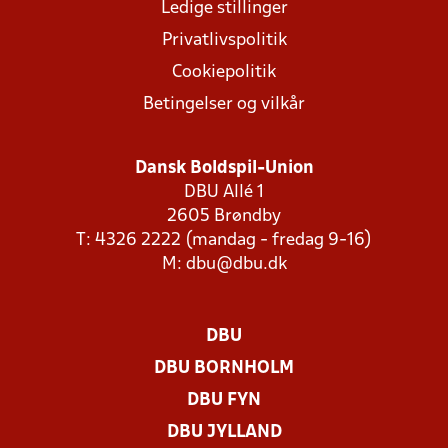
Ledige stillinger
Privatlivspolitik
Cookiepolitik
Betingelser og vilkår
Dansk Boldspil-Union
DBU Allé 1
2605 Brøndby
T: 4326 2222 (mandag - fredag 9-16)
M:
dbu@dbu.dk
DBU
DBU BORNHOLM
DBU FYN
DBU JYLLAND