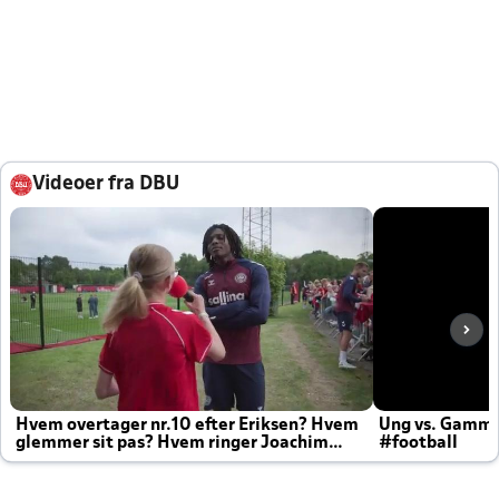
Videoer fra DBU
Hvem overtager nr.10 efter Eriksen? Hvem
Ung vs. Gamm
glemmer sit pas? Hvem ringer Joachim
#football
altid til efter kampe?