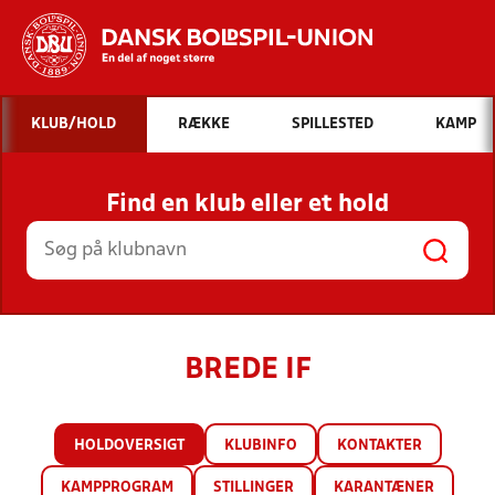
Hvad vil du søge efter?
KLUB/HOLD
RÆKKE
SPILLESTED
KAMP
INDHOLD OG NYHEDER
Find en klub eller et hold
STILLINGER, RESULTATER, KLUBBER OG
HOLD
BREDE IF
HOLDOVERSIGT
KLUBINFO
KONTAKTER
KAMPPROGRAM
STILLINGER
KARANTÆNER