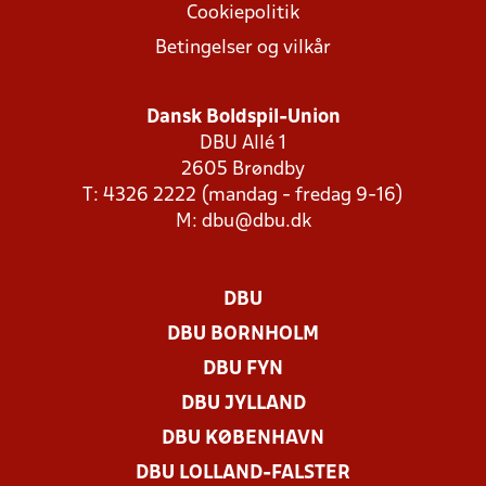
Cookiepolitik
Betingelser og vilkår
Dansk Boldspil-Union
DBU Allé 1
2605 Brøndby
T: 4326 2222 (mandag - fredag 9-16)
M:
dbu@dbu.dk
DBU
DBU BORNHOLM
DBU FYN
DBU JYLLAND
DBU KØBENHAVN
DBU LOLLAND-FALSTER