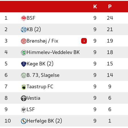
K
P
1
BSF
9
24
2
KB (2)
9
21
3
Brønshøj / Fix
9
19
i
4
Himmelev-Veddelev BK
9
18
5
Køge BK (2)
9
15
6
B. 73, Slagelse
9
14
7
Taastrup FC
9
9
8
Vestia
9
6
9
LSF
9
6
10
Herfølge BK (2)
9
1