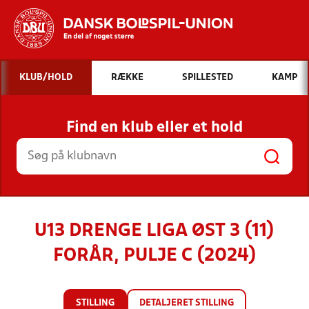
Hvad vil du søge efter?
KLUB/HOLD
RÆKKE
SPILLESTED
KAMP
INDHOLD OG NYHEDER
Find en klub eller et hold
STILLINGER, RESULTATER, KLUBBER OG
HOLD
U13 DRENGE LIGA ØST 3 (11)
FORÅR, PULJE C (2024)
STILLING
DETALJERET STILLING