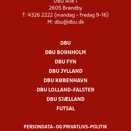
DBU Allé 1
2605 Brøndby
T: 4326 2222 (mandag - fredag 9-16)
M:
dbu@dbu.dk
DBU
DBU BORNHOLM
DBU FYN
DBU JYLLAND
DBU KØBENHAVN
DBU LOLLAND-FALSTER
DBU SJÆLLAND
FUTSAL
PERSONDATA- OG PRIVATLIVS-POLITIK