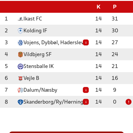
K
P
1
Ikast FC
14
31
2
Kolding IF
14
30
3
Vojens, Dybbøl, Haderslev
14
27
i
4
Vildbjerg SF
14
24
5
Stensballe IK
14
21
6
Vejle B
14
16
7
Dalum/Næsby
14
9
i
8
Skanderborg/Ry/Hørning
14
0
i
!