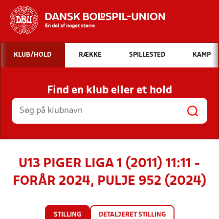
Hvad vil du søge efter?
KLUB/HOLD
RÆKKE
SPILLESTED
KAMP
INDHOLD OG NYHEDER
Find en klub eller et hold
STILLINGER, RESULTATER, KLUBBER OG
HOLD
U13 PIGER LIGA 1 (2011) 11:11 -
FORÅR 2024, PULJE 952 (2024)
STILLING
DETALJERET STILLING