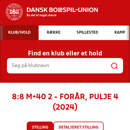
Hvad vil du søge efter?
KLUB/HOLD
RÆKKE
SPILLESTED
KAMP
INDHOLD OG NYHEDER
Find en klub eller et hold
STILLINGER, RESULTATER, KLUBBER OG
HOLD
8:8 M+40 2 - FORÅR, PULJE 4
(2024)
STILLING
DETALJERET STILLING