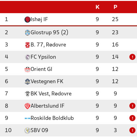
K
P
1
Ishøj IF
9
25
2
Glostrup 95 (2)
9
23
3
B. 77, Rødovre
9
16
4
FC Ypsilon
9
14
!
5
Orient GI
9
12
6
Vestegnen FK
9
12
7
BK Vest, Rødovre
9
9
8
Albertslund IF
9
9
!
9
Roskilde Boldklub
9
9
!
10
SBV 09
9
3
!