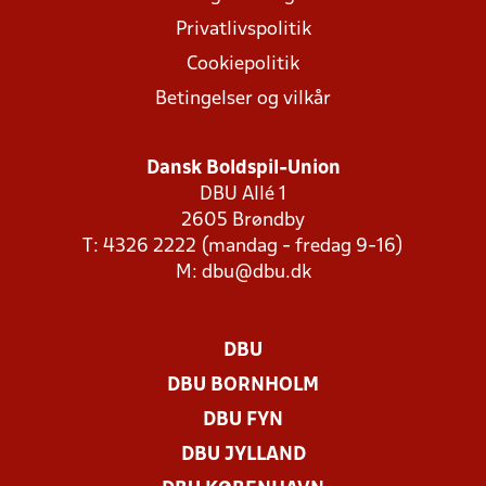
Privatlivspolitik
Cookiepolitik
Betingelser og vilkår
Dansk Boldspil-Union
DBU Allé 1
2605 Brøndby
T: 4326 2222 (mandag - fredag 9-16)
M:
dbu@dbu.dk
DBU
DBU BORNHOLM
DBU FYN
DBU JYLLAND