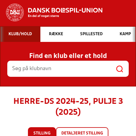
Hvad vil du søge efter?
KLUB/HOLD
RÆKKE
SPILLESTED
KAMP
INDHOLD OG NYHEDER
Find en klub eller et hold
STILLINGER, RESULTATER, KLUBBER OG
HOLD
HERRE-DS 2024-25, PULJE 3
(2025)
STILLING
DETALJERET STILLING