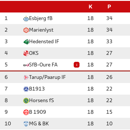
K
P
1
Esbjerg fB
18
34
2
Marienlyst
18
34
3
Hedensted IF
18
33
4
OKS
18
27
5
SfB-Oure FA
18
27
i
6
Tarup/Paarup IF
18
26
7
B1913
18
22
8
Horsens fS
18
22
9
B 1909
18
15
10
MG & BK
18
10