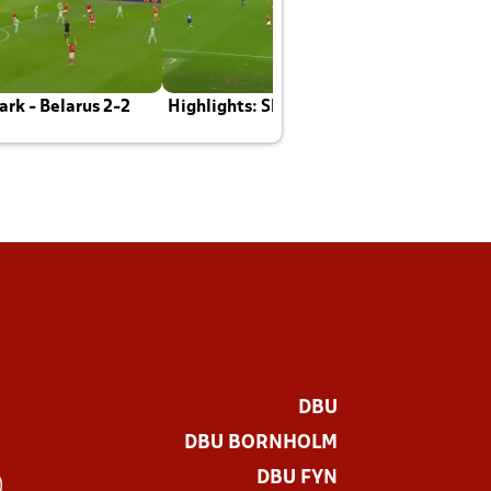
rk - Belarus 2-2
Highlights: Skotland - Danmark 4-2
J
E
DBU
DBU BORNHOLM
DBU FYN
)