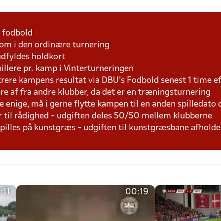
1 fodbold
som i den ordinære turnering
udfyldes holdkort
pillere pr. kamp i Vinterturneringen
trere kampens resultat via DBU's Fodbold senest 1 time 
lere af fra andre klubber, da det er en træningsturnering
e enige, må i gerne flytte kampen til en anden spilledato
r til rådighed - udgiften deles 50/50 mellem klubberne
 spilles på kunstgræs - udgiften til kunstgræsbane afhol
:11
00:19