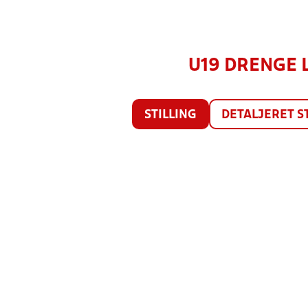
U19 DRENGE LI
STILLING
DETALJERET S