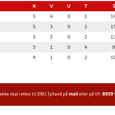
K
V
U
T
5
4
0
1
1
5
3
0
2
1
5
2
0
2
1
5
1
0
4
9
4
1
0
2
1
ke skal rettes til DBU Jylland på
mail
eller på tlf:
8939