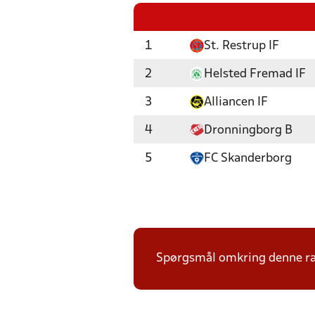
1
St. Restrup IF
2
Helsted Fremad IF
3
Alliancen IF
4
Dronningborg B
5
FC Skanderborg
Spørgsmål omkring denne ræk