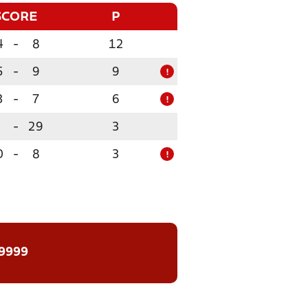
SCORE
P
4
-
8
12
5
-
9
9
!
3
-
7
6
!
-
29
3
0
-
8
3
!
 9999