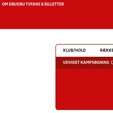
OM DBU
DBU TV
FANS & BILLETTER
KLUB/HOLD
RÆKK
UDVIDET KAMPSØGNING