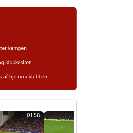
efter kampen
 og klokkeslæt
des af hjemmeklubben
01:58
01:58