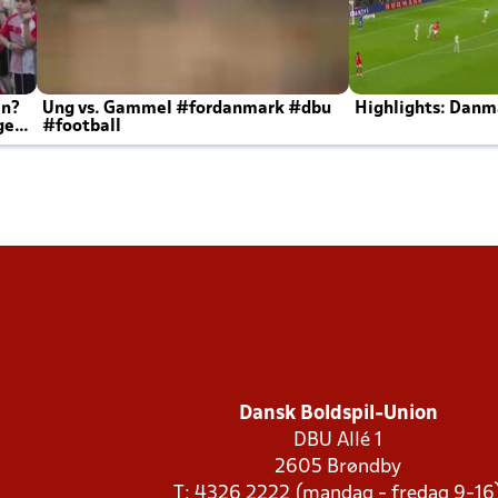
en?
Ung vs. Gammel #fordanmark #dbu
Highlights: Danma
ger
#football
Dansk Boldspil-Union
DBU Allé 1
2605 Brøndby
T: 4326 2222 (mandag - fredag 9-16