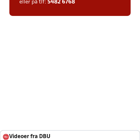
eller på tlf:
5482 6768
Videoer fra DBU