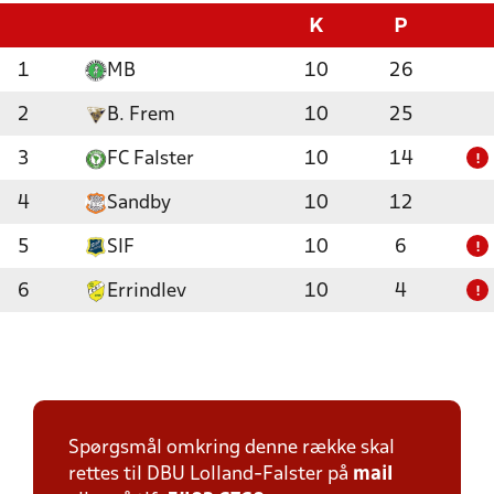
K
P
1
MB
10
26
2
B. Frem
10
25
3
FC Falster
10
14
!
4
Sandby
10
12
5
SIF
10
6
!
6
Errindlev
10
4
!
Spørgsmål omkring denne række skal
rettes til DBU Lolland-Falster på
mail