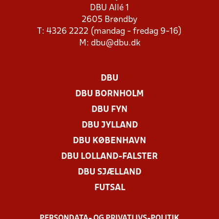
DBU Allé 1
2605 Brøndby
T: 4326 2222 (mandag - fredag 9-16)
M:
dbu@dbu.dk
DBU
DBU BORNHOLM
DBU FYN
DBU JYLLAND
DBU KØBENHAVN
DBU LOLLAND-FALSTER
DBU SJÆLLAND
FUTSAL
PERSONDATA- OG PRIVATLIVS-POLITIK