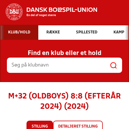
Hvad vil du søge efter?
KLUB/HOLD
RÆKKE
SPILLESTED
KAMP
INDHOLD OG NYHEDER
Find en klub eller et hold
STILLINGER, RESULTATER, KLUBBER OG
HOLD
M+32 (OLDBOYS) 8:8 (EFTERÅR
2024) (2024)
STILLING
DETALJERET STILLING