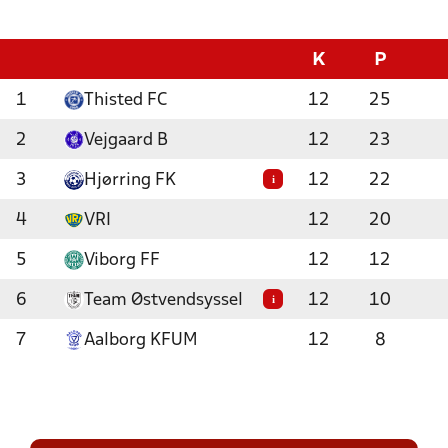
K
P
1
Thisted FC
12
25
2
Vejgaard B
12
23
3
Hjørring FK
12
22
i
4
VRI
12
20
5
Viborg FF
12
12
6
Team Østvendsyssel
12
10
i
7
Aalborg KFUM
12
8