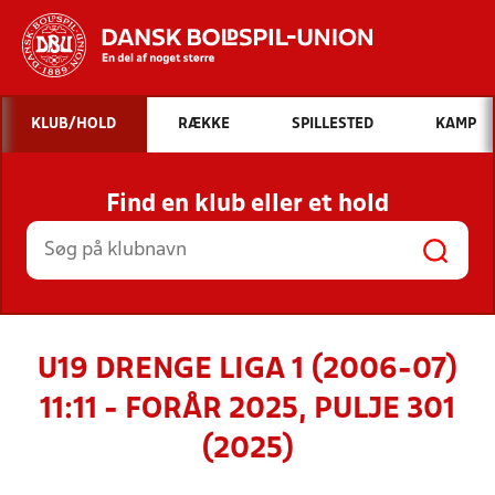
Hvad vil du søge efter?
KLUB/HOLD
RÆKKE
SPILLESTED
KAMP
INDHOLD OG NYHEDER
Find en klub eller et hold
STILLINGER, RESULTATER, KLUBBER OG
HOLD
U19 DRENGE LIGA 1 (2006-07)
11:11 - FORÅR 2025, PULJE 301
(2025)