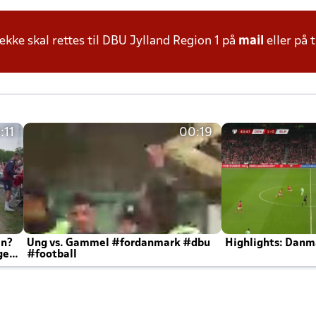
ke skal rettes til DBU Jylland Region 1 på
mail
eller på t
:11
00:19
en?
Ung vs. Gammel #fordanmark #dbu
Highlights: Danma
ger
#football