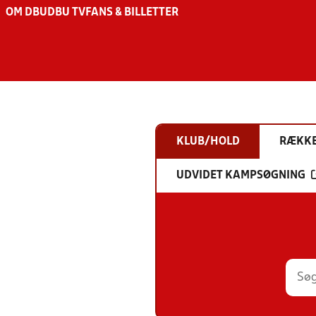
OM DBU
DBU TV
FANS & BILLETTER
KLUB/HOLD
RÆKK
UDVIDET KAMPSØGNING