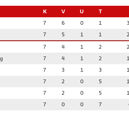
K
V
U
T
7
6
0
1
7
5
1
1
7
4
1
2
rg
7
4
1
2
7
3
1
3
7
2
0
5
7
2
0
5
7
0
0
7