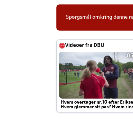
Spørgsmål omkring denne ræk
Videoer fra DBU
05
Hvem overtager nr.10 efter Eriks
Hvem glemmer sit pas? Hvem rin
Joachim altid til efter kampe?