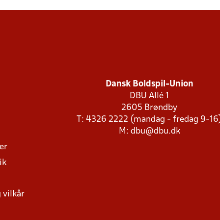
Dansk Boldspil-Union
DBU Allé 1
2605 Brøndby
T: 4326 2222 (mandag - fredag 9-16
M:
dbu@dbu.dk
ger
ik
 vilkår