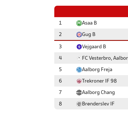
1
Asaa B
2
Gug B
3
Vejgaard B
4
FC Vesterbro, Aalbo
5
Aalborg Freja
6
Trekroner IF 98
7
Aalborg Chang
8
Brønderslev IF