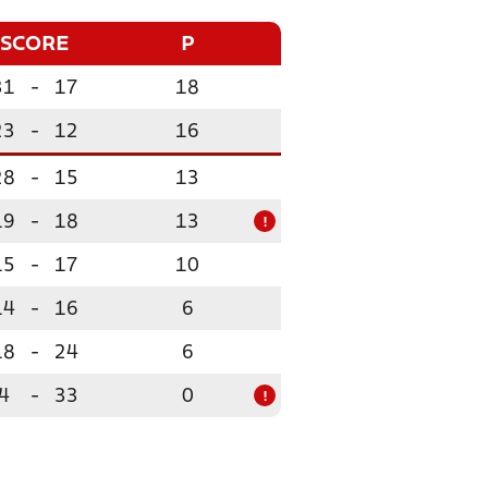
SCORE
P
31
-
17
18
23
-
12
16
28
-
15
13
19
-
18
13
!
15
-
17
10
14
-
16
6
18
-
24
6
4
-
33
0
!